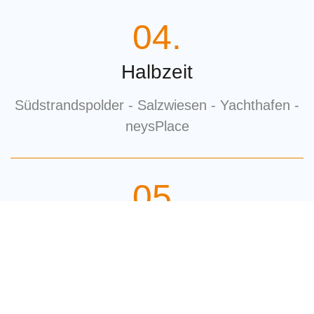
04.
Halbzeit
Südstrandspolder - Salzwiesen - Yachthafen -
neysPlace
05.
Weiter geht es
Hafen - Weststrand oder Windmühle (je nach
Wetterlage)